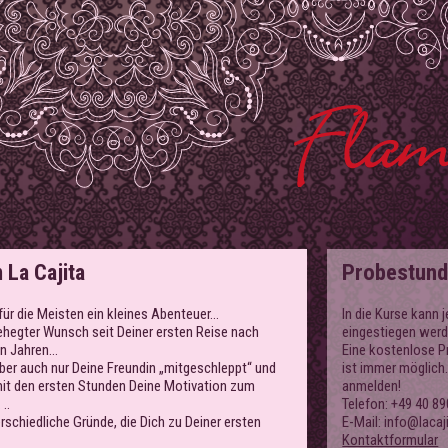
 La Cajita
Probestun
für die Meisten ein kleines Abenteuer…
In die Kurse kann j
 gehegter Wunsch seit Deiner ersten Reise nach
eingestiegen werd
n Jahren...
Eine kostenlose 
 aber auch nur Deine Freundin „mitgeschleppt“ und
ist immer möglich.
mit den ersten Stunden Deine Motivation zum
anmelden!
..
Telefon: +49 40 89
erschiedliche Gründe, die Dich zu Deiner ersten
E-Mail: info@lacaj
Kontaktformular