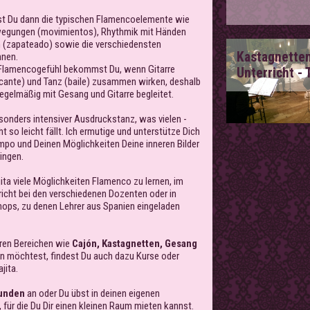
st Du dann die typischen Flamencoelemente wie
wegungen (movimientos), Rhythmik mit Händen
 (zapateado) sowie die verschiedensten
Kastagnette
nnen.
s Flamencogefühl bekommst Du, wenn Gitarre
Unterricht -
(cante) und Tanz (baile) zusammen wirken, deshalb
regelmäßig mit Gesang und Gitarre begleitet.
sonders intensiver Ausdruckstanz, was vielen -
cht so leicht fällt. Ich ermutige und unterstütze Dich
mpo und Deinen Möglichkeiten Deine inneren Bilder
ingen.
jita viele Möglichkeiten Flamenco zu lernen, im
icht bei den verschiedenen Dozenten oder in
s, zu denen Lehrer aus Spanien eingeladen
ren Bereichen wie
Cajón, Kastagnetten, Gesang
 möchtest, findest Du auch dazu Kurse oder
jita.
tunden
an oder Du übst in deinen eigenen
, für die Du Dir einen kleinen Raum mieten kannst.