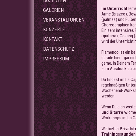
DOZENTEN
Im Unterricht
lern
GALERIEN
Arme (brazeo), Be
(palmas) und Füßen
VERANSTALTUNGEN
Choreographien ke
KONZERTE
Ein sehr intensive
(guitarra), Gesang 
KONTAKT
wird der Unterricht 
DATENSCHUTZ
Flamenco ist ein be
gerade hier - gar ni
IMPRESSUM
gerne, in Deinem Te
zum Ausdruck zu br
Du findest im La Ca
regelmäßigen Unterr
Wochenend-Workshop
werden.
Wenn Du dich weite
und Gitarre
widmen
Workshops im La Ca
Wir bieten
Privats
Trainingsstunden