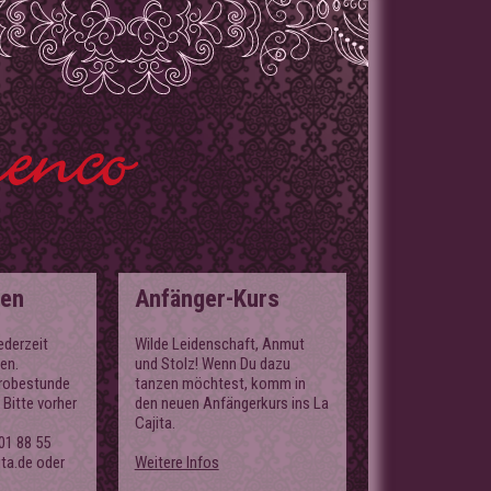
den
Anfänger-Kurs
ederzeit
Wilde Leidenschaft, Anmut
en.
und Stolz! Wenn Du dazu
Probestunde
tanzen möchtest, komm in
 Bitte vorher
den neuen Anfängerkurs ins La
Cajita.
01 88 55
ita.de oder
Weitere Infos