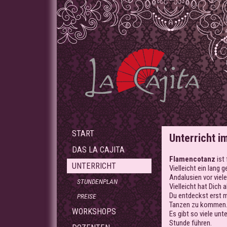
START
Unterricht im
DAS LA CAJITA
Flamencotanz
ist 
UNTERRICHT
Vielleicht ein lang
Andalusien vor viele
STUNDENPLAN
Vielleicht hat Dich
Du entdeckst erst 
PREISE
Tanzen zu kommen. 
WORKSHOPS
Es gibt so viele unt
Stunde führen.