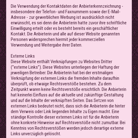
Die Verwendung der Kontaktdaten der Anbieterkennzeichnung -
insbesondere der Telefon- und Faxnummern sowie der E-Mail-
Adresse - zur gewerblichen Werbung ist ausdrücklich nicht
erwünscht, es sei denn die Anbieterin hatte zuvor ihre schriftliche
Einwilligung erteilt oder es besteht bereits ein geschäftlicher
Kontakt. Die Anbieterin und alle auf dieser Website genannten
Personen widersprechen hiermit jeder kommerziellen
Verwendung und Weitergabe ihrer Daten.
Externe Links
Diese Website enthält Verknüpfungen zu Websites Dritter
(”externe Links”). Diese Websites unterliegen der Haftung der
jeweiligen Betreiber. Die Anbieterin hat bei der erstmaligen
Verknüpfung der externen Links die fremden Inhalte daraufhin
überprüft, ob etwaige Rechtsverstöße bestehen. Zu dem
Zeitpunkt waren keine Rechtsverstöße ersichtlich. Die Anbieterin
hat keinerlei Einfluss auf die aktuelle und zukünftige Gestaltung
und auf die Inhalte der verknüpften Seiten. Das Setzen von
externen Links bedeutet nicht, dass sich die Anbieterin die hinter
dem Verweis oder Link liegenden Inhalte zu Eigen macht. Eine
ständige Kontrolle dieser externen Links ist für die Anbieterin
ohne konkrete Hinweise auf Rechtsverstöße nicht zumutbar. Bei
Kenntnis von Rechtsverstößen werden jedoch derartige externe
Links unverzüglich gelöscht.