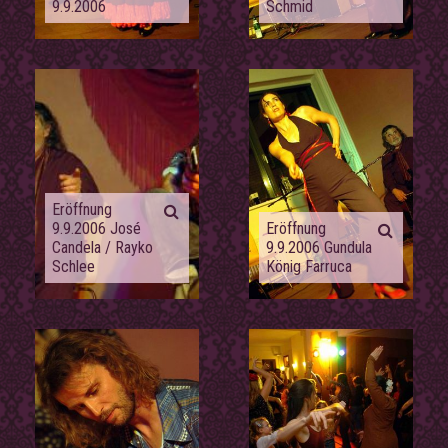
9.9.2006
Schmid
Eröffnung
9.9.2006 José
Eröffnung
Candela / Rayko
9.9.2006 Gundula
Schlee
König Farruca