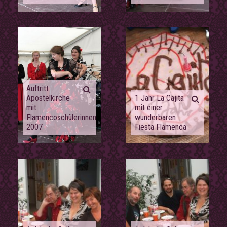
Auftritt
Apostelkirche
1 Jahr La Cajita
mit
mit einer
Flamencoschülerinnen
wunderbaren
2007
Fiesta Flamenca