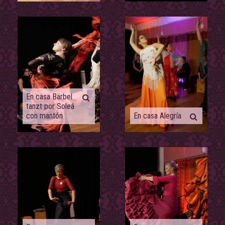
En casa Bärbel
tanzt por Soleá
con mantón
En casa Alegría