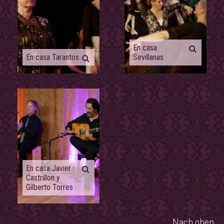
En casa
En casa Tarantos
Sevillanas
En casa Javier
Castrillon y
Gilberto Torres
Nach oben